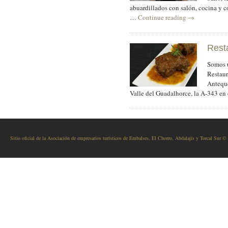
abuardillados con salón, cocina y c
…
Continue reading
→
Rest
Somos u
Restaur
Anteque
Valle del Guadalhorce, la A-343 e
Sitio oficial de la Asociación de empresarios turísticos de Embalses, El Chorro, Abdalajís y Torcal Sur ©