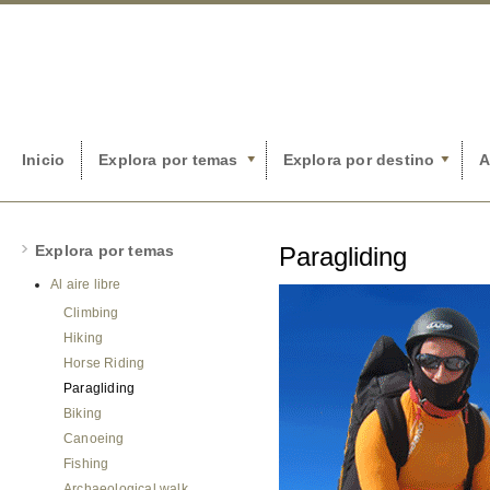
Inicio
Explora por temas
Explora por destino
A
Explora por temas
Paragliding
Al aire libre
Climbing
Hiking
Horse Riding
Paragliding
Biking
Canoeing
Fishing
Archaeological walk