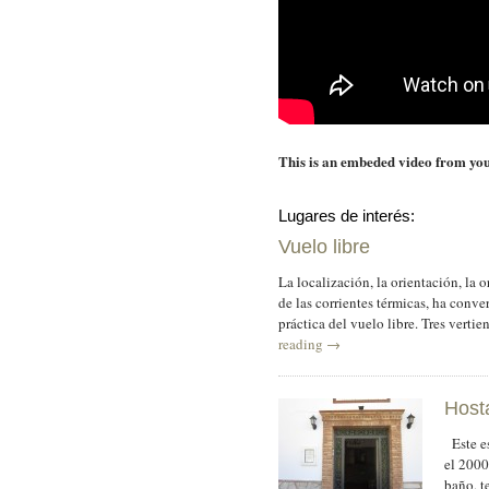
This is an embeded video from you
Lugares de interés:
Vuelo libre
La localización, la orientación, la 
de las corrientes térmicas, ha conver
práctica del vuelo libre. Tres verti
reading
→
Hosta
Este es
el 2000
baño, t