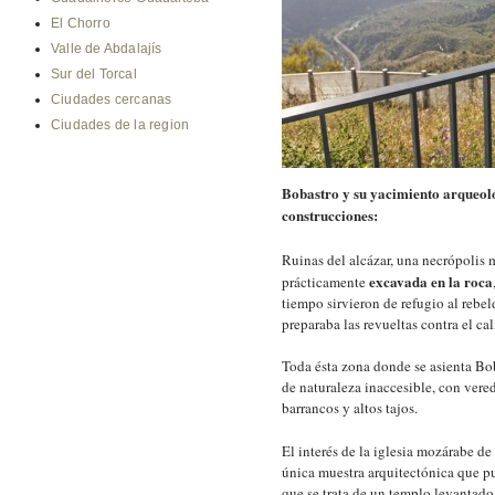
El Chorro
Valle de Abdalajís
Sur del Torcal
Ciudades cercanas
Ciudades de la region
Bobastro y su yacimiento arqueológ
construcciones:
Ruinas del alcázar, una necrópolis
excavada en la roca
prácticamente
tiempo sirvieron de refugio al rebe
preparaba las revueltas contra el ca
Toda ésta zona donde se asienta Bo
de naturaleza inaccesible, con vere
barrancos y altos tajos.
El interés de la iglesia mozárabe d
única muestra arquitectónica que p
que se trata de un templo levantado