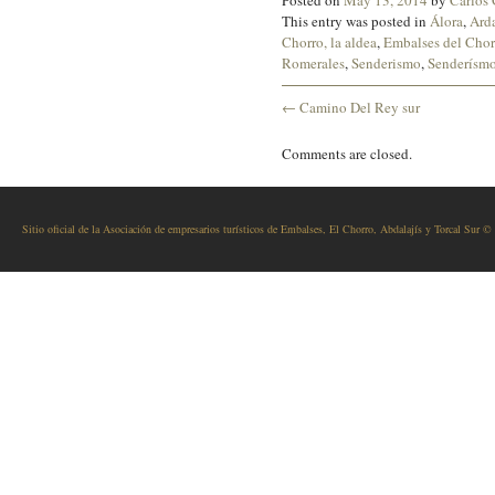
Posted on
May 13, 2014
by
Carlos
This entry was posted in
Álora
,
Ard
Chorro, la aldea
,
Embalses del Chor
Romerales
,
Senderismo
,
Senderísmo
←
Camino Del Rey sur
Comments are closed.
Sitio oficial de la Asociación de empresarios turísticos de Embalses, El Chorro, Abdalajís y Torcal Sur ©