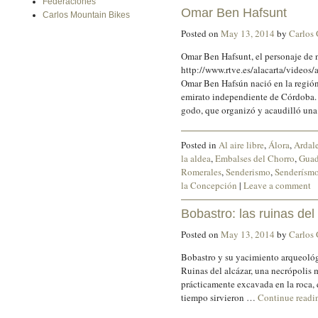
Federaciones
Omar Ben Hafsunt
Carlos Mountain Bikes
Posted on
May 13, 2014
by
Carlos
Omar Ben Hafsunt, el personaje de 
http://www.rtve.es/alacarta/video
Omar Ben Hafsún nació en la región
emirato independiente de Córdoba. 
godo, que organizó y acaudilló un
Posted in
Al aire libre
,
Álora
,
Ardal
la aldea
,
Embalses del Chorro
,
Guad
Romerales
,
Senderismo
,
Senderísmo
la Concepción
|
Leave a comment
Bobastro: las ruinas del
Posted on
May 13, 2014
by
Carlos
Bobastro y su yacimiento arqueológi
Ruinas del alcázar, una necrópolis 
prácticamente excavada en la roca, 
tiempo sirvieron …
Continue read