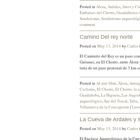
Posted in
Álora
,
Ardales
,
Artes y Cu
Embalses del Chorro
,
Guadalhorce-
Senderismo
,
Senderísmo arqueológ
comment
Camino Del rey norte
Posted on
May 13, 2014
by
Carlos
El Caminito del Rey es un paso cons
Gaitanes, en El Chorro, entre Álora
trata de un paso peatonal de 3 km 
Posted in
Al aire libre
,
Álora
,
Anteq
Ciclismo
,
El Chorro
,
El Chorro, la 
Guadalteba
,
La Higuera
,
Las Angos
arqueológico
,
Sur del Torcal
,
Teba
,
Villanueva de la Concepción
|
Leav
La Cueva de Ardales y s
Posted on
May 13, 2014
by
Carlos
El Enclave Arqueológico de la Cuev