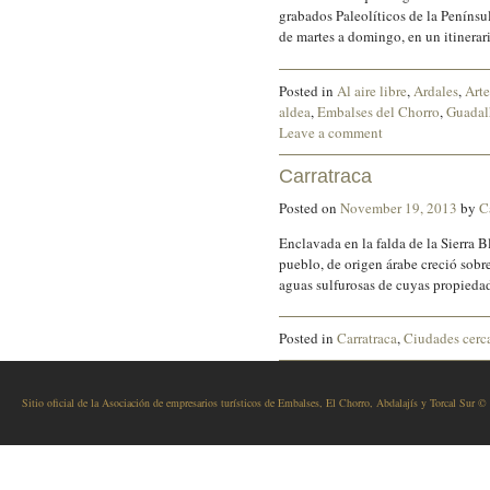
grabados Paleolíticos de la Penínsul
de martes a domingo, en un itiner
Posted in
Al aire libre
,
Ardales
,
Arte
aldea
,
Embalses del Chorro
,
Guadal
Leave a comment
Carratraca
Posted on
November 19, 2013
by
C
Enclavada en la falda de la Sierra 
pueblo, de origen árabe creció sobre
aguas sulfurosas de cuyas propieda
Posted in
Carratraca
,
Ciudades cerc
Sitio oficial de la Asociación de empresarios turísticos de Embalses, El Chorro, Abdalajís y Torcal Sur ©