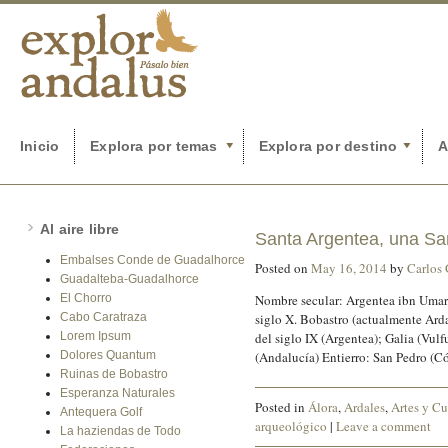
Inicio
Explora por temas
Explora por destino
A
Al aire libre
Santa Argentea, una Sa
Embalses Conde de Guadalhorce
Posted on
May 16, 2014
by
Carlos
Guadalteba-Guadalhorce
El Chorro
Nombre secular: Argentea ibn Umar
Cabo Caratraza
siglo X. Bobastro (actualmente Ard
Lorem Ipsum
del siglo IX (Argentea); Galia (Vu
Dolores Quantum
(Andalucía) Entierro: San Pedro (
Ruinas de Bobastro
Esperanza Naturales
Posted in
Álora
,
Ardales
,
Artes y Cu
Antequera Golf
arqueológico
|
Leave a comment
La haziendas de Todo