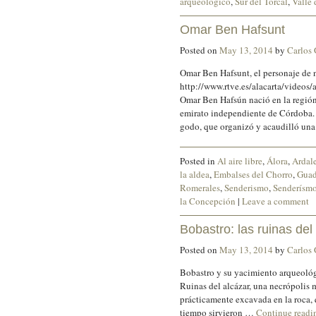
arqueológico
,
Sur del Torcal
,
Valle 
Omar Ben Hafsunt
Posted on
May 13, 2014
by
Carlos
Omar Ben Hafsunt, el personaje de 
http://www.rtve.es/alacarta/video
Omar Ben Hafsún nació en la región
emirato independiente de Córdoba. 
godo, que organizó y acaudilló un
Posted in
Al aire libre
,
Álora
,
Ardal
la aldea
,
Embalses del Chorro
,
Guad
Romerales
,
Senderismo
,
Senderísmo
la Concepción
|
Leave a comment
Bobastro: las ruinas del
Posted on
May 13, 2014
by
Carlos
Bobastro y su yacimiento arqueológi
Ruinas del alcázar, una necrópolis 
prácticamente excavada en la roca, 
tiempo sirvieron …
Continue read