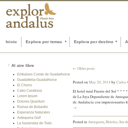
Inicio
Explora por temas
Explora por destino
A
Al aire libre
←
Older posts
Embalses Conde de Guadalhorce
Guadalteba-Guadalhorce
Posted on
May 20, 2014
by
Carlos
El Chorro
Cabo Caratraza
El hotel rural Fuente del Sol * * * 
Lorem Ipsum
de La Joya Dependiente de Antequer
Dolores Quantum
de Andalucía con impresionantes f
Ruinas de Bobastro
→
Esperanza Naturales
Antequera Golf
Posted in
Antequera
,
Hoteles
,
Sur d
La haziendas de Todo