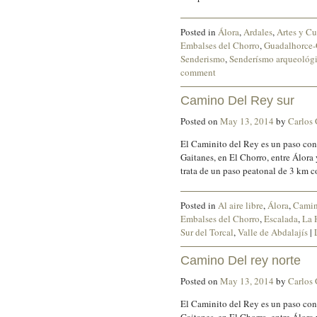
Posted in
Álora
,
Ardales
,
Artes y Cu
Embalses del Chorro
,
Guadalhorce-
Senderismo
,
Senderísmo arqueológ
comment
Camino Del Rey sur
Posted on
May 13, 2014
by
Carlos
El Caminito del Rey es un paso cons
Gaitanes, en El Chorro, entre Álora
trata de un paso peatonal de 3 km 
Posted in
Al aire libre
,
Álora
,
Camin
Embalses del Chorro
,
Escalada
,
La 
Sur del Torcal
,
Valle de Abdalajís
|
Camino Del rey norte
Posted on
May 13, 2014
by
Carlos
El Caminito del Rey es un paso cons