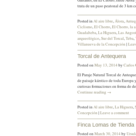
Gaitanes, en El Chorro, entre Álora
trata de un paso peatonal de 3 km 
Posted in
Al aire libre
,
Álora
,
Anteq
Ciclismo
,
El Chorro
,
El Chorro, la 
Guadalteba
,
La Higuera
,
Las Angos
arqueológico
,
Sur del Torcal
,
Teba
,
Villanueva de la Concepción
|
Leav
Torcal de Antequera
Posted on
May 13, 2014
by
Carlos
El Paraje Natural Torcal de Anteque
de paisaje kárstico de toda Europa y
curiosas formaciones en forma de d
Continue reading
→
Posted in
Al aire libre
,
La Higuera
,
Concepción
|
Leave a comment
Finca Lomas de Tienda
Posted on
March 30, 2014
by
Ursul